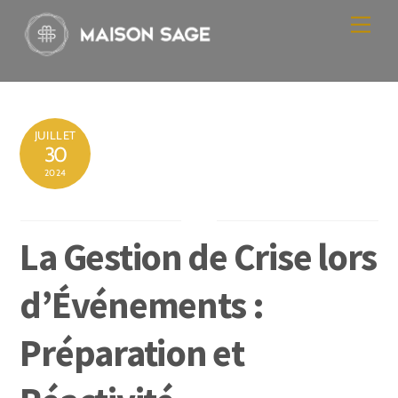
Skip
Men
to
content
JUILLET
30
2024
La Gestion de Crise lors
d’Événements :
Préparation et