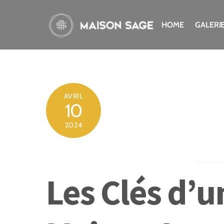
Skip
to
HOME
GALERI
content
AVRIL
10
2024
Les Clés d’u