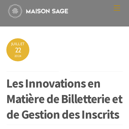
Skip
Men
to
content
JUILLET
22
2024
Les Innovations en
Matière de Billetterie et
de Gestion des Inscrits